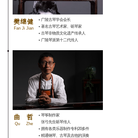
广陵古琴学会会长
樊继健
著名古琴艺术家、斫琴家
Fan Ji Jian
古琴非物质文化遗产传承人
广陵琴派第十二代传人
琴筝制作家
曲
哲
张弓先生斫琴传人
Qu
Zhe
拥有各类乐器制作专利20多件
精通钢琴、古琴及吉他的演奏