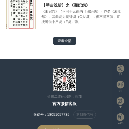
【琴曲浅析】之《湘妃怨》
《湘妃怨》（不同于元曲的《湘妃怨》）亦名《湘江
怨》。其曲调为黄钟调（C大调），但不慢三弦，直
接可借中吕调（F调）弹。
查看全部
长按二维码识别，添加
官方微信客服
微信号：
18051057735
复制微信号