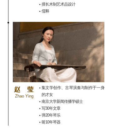
擅长木制艺术品设计
儒释
集文学创作、古琴演奏与制作于一身
赵
莹
的才女
Zhao Ying
南京大学新闻传播学硕士
写30年文章
弹20年琴乐
斫10年琴器