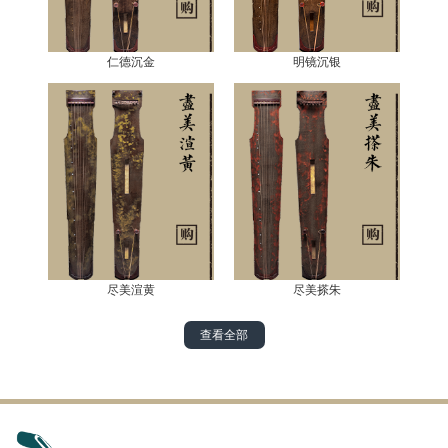
仁德沉金
明镜沉银
尽美渲黄
尽美搽朱
查看全部