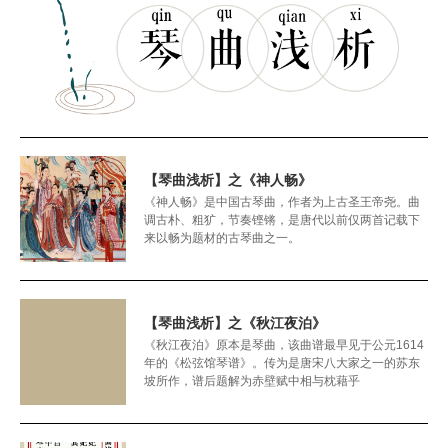
【琴曲浅析】之《神人畅》
《神人畅》是中国古琴曲，作者为上古圣王帝尧。曲
调古朴、粗犷，节奏铿锵，是唐代以前仅两首记载下
来以畅为题材的古琴曲之一。
【琴曲浅析】之《秋江夜泊》
《秋江夜泊》原本是琴曲，该曲谱最早见于公元1614
年的《松弦馆琴谱》。传为是唐宋八大家之一的苏东
坡所作，谱后题解为赤壁赋中相与枕藉乎