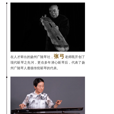
张弓
在人才辈出的扬州广陵琴社，
老师既开创了
现代斫琴之先河，更在多年潜心斫琴后，代表了扬
州广陵琴人遵循传统斫琴的代表。