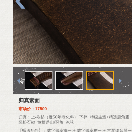
归真素面
市场价：17500
归真：上桐/杉（近50年老化料） 下梓 特级生漆+精选鹿角霜
绿松石徽 黄檀岳山/冠角 冰弦
【赠送配件】：减字谱桌旗一张 减字谱桌布一张 古琴调音器一